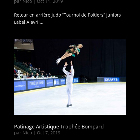
par
Nico
|
Oct 11, 2019
Retour en arrière Judo “Tournoi de Poitiers” Juniors
Label A avril...
Patinage Artistique Trophée Bompard
par
Nico
|
Oct 7, 2019