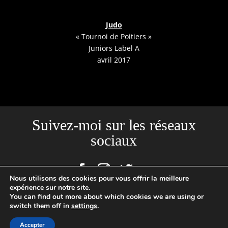
Judo
« Tournoi de Poitiers »
Juniors Label A
avril 2017
Suivez-moi sur les réseaux
sociaux
Nous utilisons des cookies pour vous offrir la meilleure
expérience sur notre site.
You can find out more about which cookies we are using or
switch them off in
settings
.
Site créé par l'Agence Backstages | Loïc Cousin Photographe
Professionnel, N°SIRET : 520465949 00029 | 2020 © TOUTES PHOTOS
Accepter