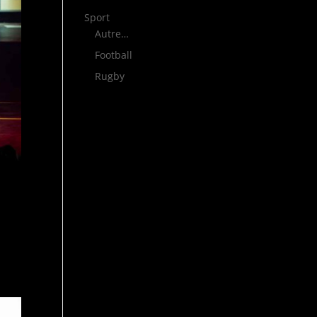
Sport
Autre…
Football
Rugby