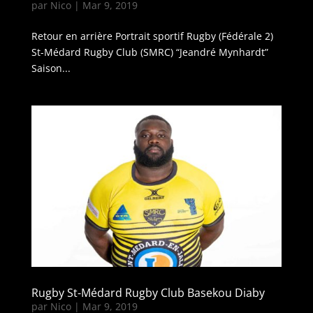
par
Nico
|
Mar 9, 2019
Retour en arrière Portrait sportif Rugby (Fédérale 2)
St-Médard Rugby Club (SMRC) “Jeandré Mynhardt”
Saison...
Rugby St-Médard Rugby Club Basekou Diaby
par
Nico
|
Mar 9, 2019