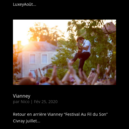
LuxeyAoût...
Vianney
par
Nico
|
Fév 25, 2020
Retour en arrière Vianney “Festival Au Fil du Son”
Civray juillet...