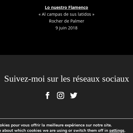
Lo nuestro Flamenco
« Al campas de sus latidos »
Rocher de Palmer
9 juin 2018
Suivez-moi sur les réseaux sociaux
kies pour vous offrir la meilleure expérience sur notre site.
Cousin Photographe Professionnel, N°SIRET : 520465949 00029 | 2020 © TOUTES PHOTOS 
e about which cookies we are using or switch them off in
settings
.