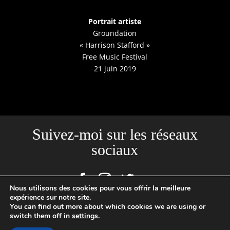
Portrait artiste
Groundation
« Harrison Stafford »
Free Music Festival
21 juin 2019
Suivez-moi sur les réseaux
sociaux
Nous utilisons des cookies pour vous offrir la meilleure
expérience sur notre site.
You can find out more about which cookies we are using or
switch them off in
settings
.
Site créé par l'Agence Backstages | Loïc Cousin Photographe
Professionnel, N°SIRET : 520465949 00029 | 2020 © TOUTES PHOTOS