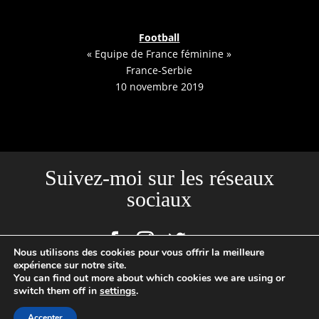
Football
« Equipe de France féminine »
France-Serbie
10 novembre 2019
Suivez-moi sur les réseaux
sociaux
Nous utilisons des cookies pour vous offrir la meilleure
expérience sur notre site.
You can find out more about which cookies we are using or
switch them off in
settings
.
Site créé par l'Agence Backstages | Loïc Cousin Photographe
Professionnel, N°SIRET : 520465949 00029 | 2020 © TOUTES PHOTOS
Accepter