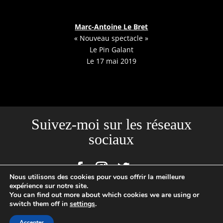
Marc-Antoine Le Bret
« Nouveau spectacle »
Le Pin Galant
Le 17 mai 2019
Suivez-moi sur les réseaux
sociaux
Nous utilisons des cookies pour vous offrir la meilleure
expérience sur notre site.
You can find out more about which cookies we are using or
Site créé par l'Agence Backstages | Loïc Cousin Photographe
switch them off in
settings
.
Professionnel, N°SIRET : 520465949 00029 | 2020 © TOUTES PHOTOS
Accepter