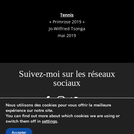
Tennis
« Primrose 2019 »
Jo-Wilfried Tsonga
mai 2019
Suivez-moi sur les réseaux
sociaux
Nous utilisons des cookies pour vous offrir la meilleure
expérience sur notre site.
You can find out more about which cookies we are using or
switch them off in
settings
.
Site créé par l'Agence Backstages | Loïc Cousin Photographe
Professionnel, N°SIRET : 520465949 00029 | 2020 © TOUTES PHOTOS
Accepter