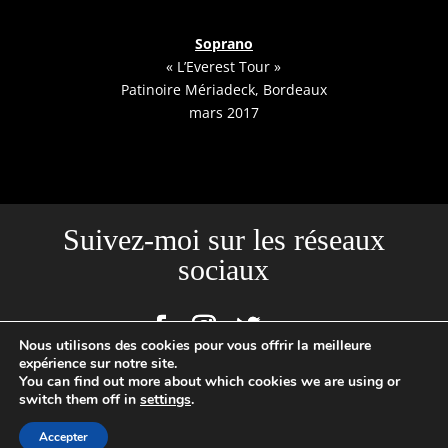
Soprano
« L’Everest Tour »
Patinoire Mériadeck, Bordeaux
mars 2017
Suivez-moi sur les réseaux
sociaux
Nous utilisons des cookies pour vous offrir la meilleure
expérience sur notre site.
You can find out more about which cookies we are using or
Site créé par l'Agence Backstages | Loïc Cousin Photographe
switch them off in
settings
.
Professionnel, N°SIRET : 520465949 00029 | 2020 © TOUTES PHOTOS
Accepter
SUR CE SITE SONT SOUMISES A UN COPYRIGHT ©