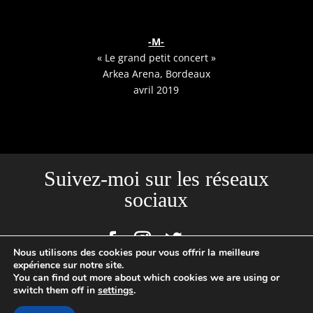
-M-
« Le grand petit concert »
Arkea Arena, Bordeaux
avril 2019
Suivez-moi sur les réseaux
sociaux
Nous utilisons des cookies pour vous offrir la meilleure
expérience sur notre site.
You can find out more about which cookies we are using or
Site créé par l'Agence Backstages | Loïc Cousin Photographe
switch them off in
settings
.
Professionnel, N°SIRET : 520465949 00029 | 2020 © TOUTES PHOTOS