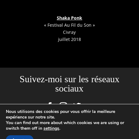
Shaka Ponk
« Festival Au Fil du Son »
Civray
juillet 2018
Suivez-moi sur les réseaux
sociaux
Nous utilisons des cookies pour vous offrir la meilleure
expérience sur notre site.
You can find out more about which cookies we are using or
switch them off in
settings
.
Site créé par l'Agence Backstages | Loïc Cousin Photographe
Professionnel, N°SIRET : 520465949 00029 | 2020 © TOUTES PHOTOS