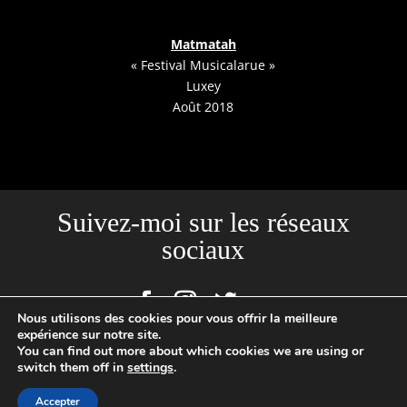
Matmatah
« Festival Musicalarue »
Luxey
Août 2018
Suivez-moi sur les réseaux
sociaux
Nous utilisons des cookies pour vous offrir la meilleure
expérience sur notre site.
You can find out more about which cookies we are using or
Site créé par l'Agence Backstages | Loïc Cousin Photographe
switch them off in
settings
.
Professionnel, N°SIRET : 520465949 00029 | 2020 © TOUTES PHOTOS
Accepter
SUR CE SITE SONT SOUMISES A UN COPYRIGHT ©