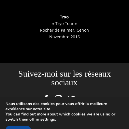
Tryo
« Tryo Tour »
Rocher de Palmer, Cenon
Novembre 2016
Suivez-moi sur les réseaux
sociaux
Nous utilisons des cookies pour vous offrir la meilleure
expérience sur notre site.
You can find out more about which cookies we are using or
switch them off in
settings
.
Site créé par l'Agence Backstages | Loïc Cousin Photographe
Professionnel, N°SIRET : 520465949 00029 | 2020 © TOUTES PHOTOS