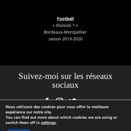
Football
« Division 1 »
Bordeaux-Montpellier
saison 2019-2020
Suivez-moi sur les réseaux
sociaux
Nous utilisons des cookies pour vous offrir la meilleure
expérience sur notre site.
You can find out more about which cookies we are using or
Site créé par l'Agence Backstages | Loïc Cousin Photographe
switch them off in
settings
.
Professionnel, N°SIRET : 520465949 00029 | 2020 © TOUTES PHOTOS