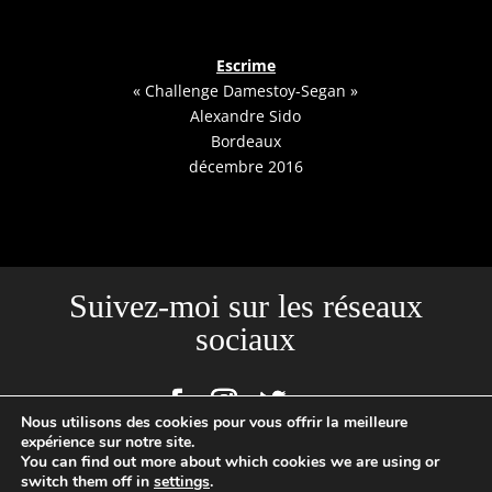
Escrime
« Challenge Damestoy-Segan »
Alexandre Sido
Bordeaux
décembre 2016
Suivez-moi sur les réseaux
sociaux
Nous utilisons des cookies pour vous offrir la meilleure
expérience sur notre site.
You can find out more about which cookies we are using or
Site créé par l'Agence Backstages | Loïc Cousin Photographe
switch them off in
settings
.