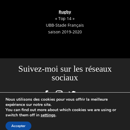
Rugby
« Top 14 »
UBB-Stade Français
saison 2019-2020
Suivez-moi sur les réseaux
sociaux
Nous utilisons des cookies pour vous offrir la meilleure
expérience sur notre site.
You can find out more about which cookies we are using or
Site créé par l'Agence Backstages | Loïc Cousin Photographe
switch them off in
settings
.
Professionnel, N°SIRET : 520465949 00029 | 2020 © TOUTES PHOTOS
Accepter
SUR CE SITE SONT SOUMISES A UN COPYRIGHT ©