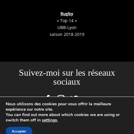
Rugby
« Top 14 »
UBB-Lyon
saison 2018-2019
Suivez-moi sur les réseaux
sociaux
Nous utilisons des cookies pour vous offrir la meilleure
expérience sur notre site.
You can find out more about which cookies we are using or
switch them off in
settings
.
Site créé par l'Agence Backstages | Loïc Cousin Photographe
Professionnel, N°SIRET : 520465949 00029 | 2020 © TOUTES PHOTOS
Accepter
SUR CE SITE SONT SOUMISES A UN COPYRIGHT ©