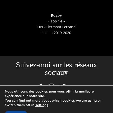
Rugby
« Top 14 »
UBB-Clermont Ferrand
saison 2019-2020
Suivez-moi sur les réseaux
sociaux
Nous utilisons des cookies pour vous offrir la meilleure
expérience sur notre site.
You can find out more about which cookies we are using or
Site créé par l'Agence Backstages | Loïc Cousin Photographe
switch them off in
settings
.
Professionnel, N°SIRET : 520465949 00029 | 2020 © TOUTES PHOTOS