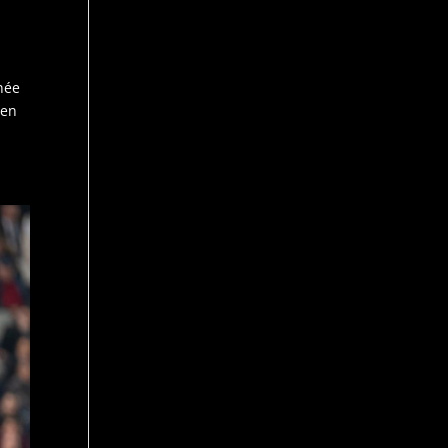
née
 en